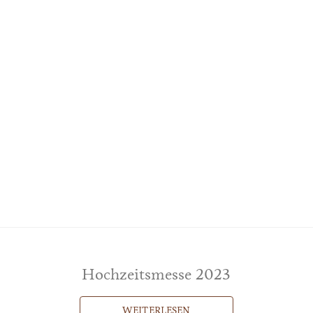
Ko
SS & SPA
RESTAURANTS
TAGUNGEN
HOCHZEITE
Hochzeitsmesse 2023
WEITERLESEN