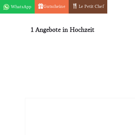
Gutscheine
Le Petit Chef
WhatsApp
HOME
HOTEL
WELLNE
1 Angebote in Hochzeit
Zimmer & Suiten
Zimmer einfach über WhatsApp buchen!
+49 (0) 172 7880158
Mehr Informationen
Spa Behandlung
Über WhatsApp können Sie auch ganz
einfach eine Spa-Behandlung buchen!