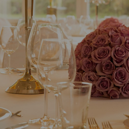
buchen!
+49 (0) 172
7880152
Mehr Informationen
Bei hoher Auslastung unseres Spa kann es zu
zeitlichen Nutzungseinschränkungen für Sie
kommen. Daher bitten wir Sie, dass Sie an
Ihrem Anreisetag Rücksprache mit unserem
Spa-Team halten.
Wir freuen uns auf Ihren Besuch.