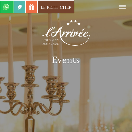
LE PETIT CHEF
Zimmer & Suiten
Zimmer einfach über WhatsApp
buchen!
+49 (0) 172
Events
7880158
Mehr Informationen
Spa Behandlung
Über WhatsApp können Sie auch
ganz einfach eine Spa-Behandlung