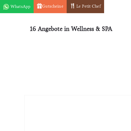
Gutscheine
Le Petit Chef
WhatsApp
HOME
HOTEL
WELLNE
16 Angebote in Wellness & SPA
Zimmer & Suiten
Zimmer einfach über WhatsApp buchen!
+49 (0) 172 7880158
Mehr Informationen
Spa Behandlung
Über WhatsApp können Sie auch ganz
einfach eine Spa-Behandlung buchen!