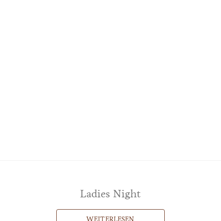
Ko
SS & SPA
RESTAURANTS
TAGUNGEN
HOCHZEITE
Ladies Night
WEITERLESEN