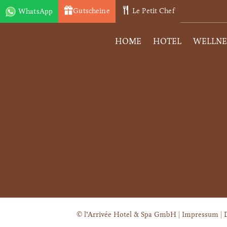
Gutscheine
Le Petit Chef
WhatsApp
HOME
HOTEL
WELLNE
Zimmer & Suiten
Zimmer einfach über WhatsApp buchen!
+49 (0) 172 7880158
Mehr Informationen
Spa Behandlung
Über WhatsApp können Sie auch ganz
© l’Arrivée Hotel & Spa GmbH |
Impressum
|
einfach eine Spa-Behandlung buchen!