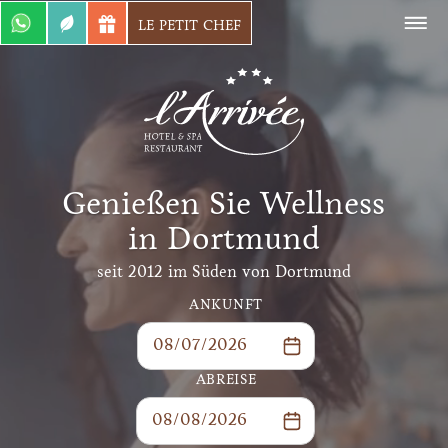
LE PETIT CHEF
Zimmer & Suiten
Zimmer einfach über WhatsApp
buchen!
+49 (0) 172
Genießen Sie Wellness
7880158
in Dortmund
seit 2012 im Süden von Dortmund
Mehr Informationen
ANKUNFT
Spa Behandlung
ABREISE
Über WhatsApp können Sie auch
ganz einfach eine Spa-Behandlung